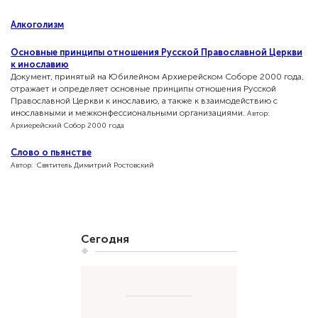
Алкоголизм
Основные принципы отношения Русской Православной Церкви
к инославию
Документ, принятый на Юбилейном Архиерейском Соборе 2000 года,
отражает и определяет основные принципы отношения Русской
Православной Церкви к инославию, а также к взаимодействию с
инославными и межконфессиональными организациями.
Автор:
Архиерейский Собор 2000 года
Слово о пьянстве
Автор: Святитель Димитрий Ростовский
Сегодня