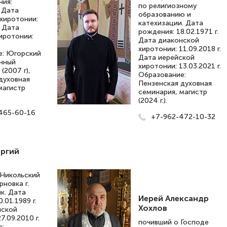
ния:
по религиозному
. Дата
образованию и
хиротонии:
катехизации. Дата
. Дата
рождения: 18.02.1971 г.
иротонии:
Дата диаконской
хиротонии: 11.09.2018 г.
е: Югорский
Дата иерейской
нный
хиротонии: 13.03.2021 г.
(2007 г),
Образование:
духовная
Пензенская духовная
магистр
семинария, магистр
(2024 г.).
465-60-16
+7-962-472-10-32
ргий
 Никольский
рновка г.
ик. Дата
Иерей Александр
.01.1989 г.
Хохлов
нской
7.09.2010 г.
почивший о Господе
е: