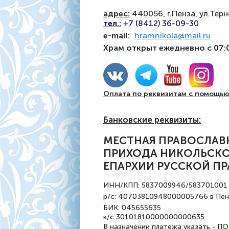
адрес:
440056, г.Пенза, ул.Терн
тел
.:
+7 (8412) 36-09-30
e-mail:
hramnikola@mail.ru
Храм открыт ежедневно с 07:0
Оплата по реквизитам с помощью
Банковские реквизиты:
МЕСТНАЯ ПРАВОСЛАВ
ПРИХОДА НИКОЛЬСКОЙ
ЕПАРХИИ РУССКОЙ П
ИНН/КПП: 5837009946/583701001
р/с: 40703810948000005766 в Пе
БИК: 045655635
к/с 30101810000000000635
В назначении платежа указать -