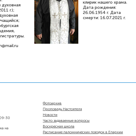
клирик нашего храма.
 духовная
Дата рождения:
011 г.);
26.06.1954 г. Дата
духовная
смерти: 16.07.2021 г.
учащийся;
бургская
адемия,
гистратуры.
n@mail.ru
Фотоархив
Проповедь Настоятеля
Новости
-09-30
Часто задаваемые вопросы
Воскресная школа
ка на
Расписание паломнических поездок в Епархии