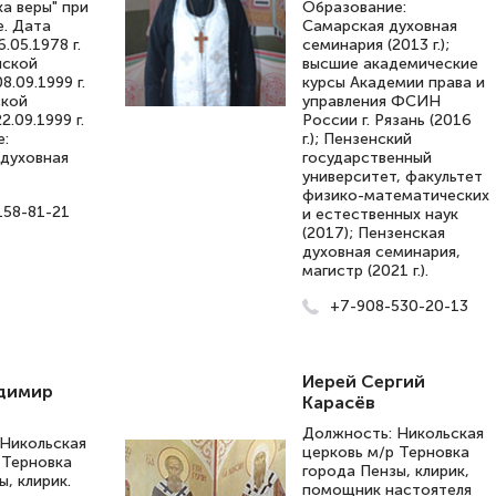
ка веры" при
Образование:
. Дата
Самарская духовная
.05.1978 г.
семинария (2013 г.);
нской
высшие академические
8.09.1999 г.
курсы Академии права и
ской
управления ФСИН
2.09.1999 г.
России г. Рязань (2016
е:
г.); Пензенский
духовная
государственный
университет, факультет
физико-математических
158-81-21
и естественных наук
(2017); Пензенская
духовная семинария,
магистр (2021 г.).
+7-908-530-20-13
Иерей Сергий
адимир
Карасёв
Должность: Никольская
Никольская
церковь м/р Терновка
 Терновка
города Пензы, клирик,
, клирик.
помощник настоятеля