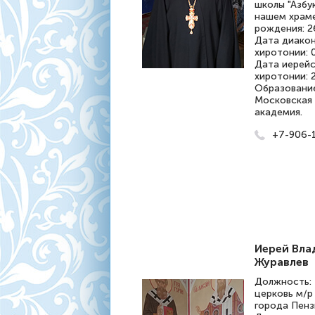
школы "Азбу
нашем храме
рождения: 26
Дата диако
хиротонии: 0
Дата иерей
хиротонии: 2
Образовани
Московская 
академия.
+7-906-
Иерей Вл
Журавлев
Должность: 
церковь м/р
города Пензы