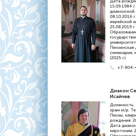
Дата рожде
15.09.1984 г
диаконской 
08.10.2016 г
иерейской х
25.08.2019 г.
Образовани
государстве
университет 
Пензенская 
семинария, 
(2025 г.).
+7-904-
Диакон Се
Исайчев
Должность:
храм м/р. Те
Пензы, клир
рождения: 20
Дата диако
хиротонии: 2
Образовани