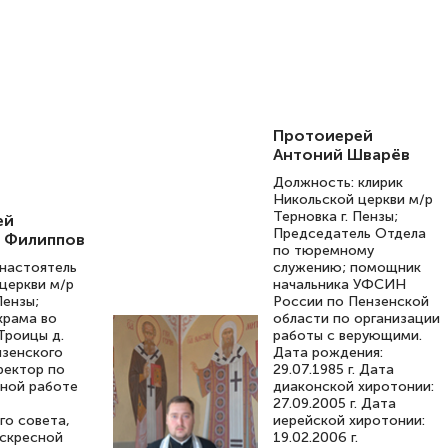
Протоиерей
Антоний Шварёв
Должность: клирик
Никольской церкви м/р
Терновка г. Пензы;
ей
Председатель Отдела
 Филиппов
по тюремному
настоятель
служению; помощник
церкви м/р
начальника УФСИН
Пензы;
России по Пензенской
храма во
области по организации
Троицы д.
работы с верующими.
нзенского
Дата рождения:
ректор по
29.07.1985 г. Дата
ной работе
диаконской хиротонии:
27.09.2005 г. Дата
го совета,
иерейской хиротонии:
оскресной
19.02.2006 г.