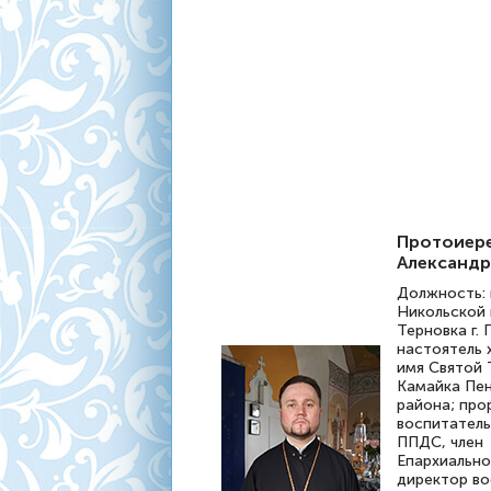
Протоиер
Александр
Должность: 
Никольской 
Терновка г. 
настоятель 
имя Святой 
Камайка Пе
района; про
воспитатель
ППДС, член
Епархиально
директор в