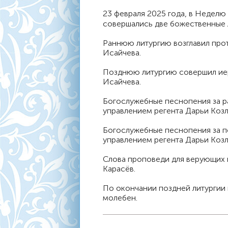
23 февраля 2025 года, в Неделю
совершались две божественные л
Раннюю литургию возглавил про
Исайчева.
Позднюю литургию совершил иер
Исайчева.
Богослужебные песнопения за р
управлением регента Дарьи Коз
Богослужебные песнопения за п
управлением регента Дарьи Коз
Слова проповеди для верующих 
Карасёв.
По окончании поздней литургии
молебен.