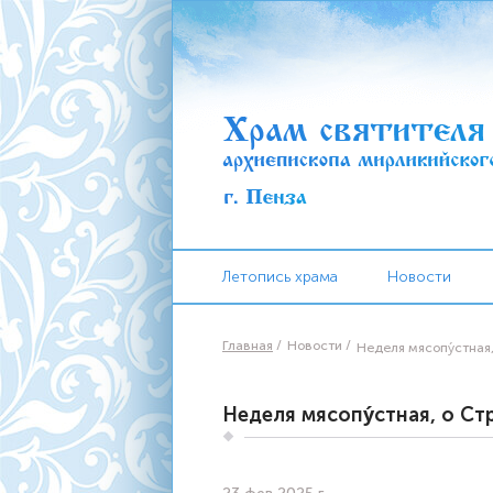
Летопись храма
Новости
Главная
Новости
Неделя мясопу́стная
Неделя мясопу́стная, о С