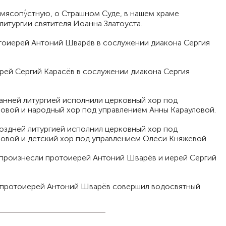
 мясопу́стную, о Страшном Суде, в нашем храме
итургии святителя Иоанна Златоуста.
тоиерей Антоний Шварёв в сослужении диакона Сергия
ей Сергий Карасёв в сослужении диакона Сергия
анней литургией исполнили церковный хор под
ловой и народный хор под управлением Анны Карауловой.
оздней литургией исполнил церковный хор под
ловой и детский хор под управлением Олеси Княжевой.
произнесли протоиерей Антоний Шварёв и иерей Сергий
 протоиерей Антоний Шварёв совершил водосвятный