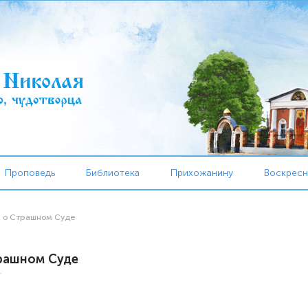
Проповедь
Библиотека
Прихожанину
Воскресн
, о Страшном Суде
трашном Суде