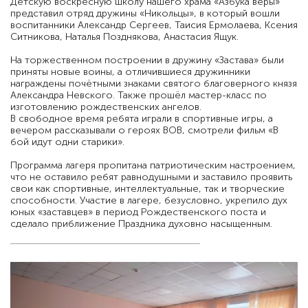
Детскую воскресную школу нашего храма «Азбука веры»
представил отряд дружины «Никольцы», в который вошли
воспитанники Александр Сергеев, Таисия Ермолаева, Ксения
Ситникова, Наталья Позднякова, Анастасия Ящук.
На торжественном построении в дружину «Застава» были
приняты новые воины, а отличившиеся дружинники
награждены почётными знаками святого благоверного князя
Александра Невского. Также прошёл мастер-класс по
изготовлению рождественских ангелов.
В свободное время ребята играли в спортивные игры, а
вечером рассказывали о героях ВОВ, смотрели фильм «В
бой идут одни старики».
Программа лагеря пропитана патриотическим настроением,
что не оставило ребят равнодушными и заставило проявить
свои как спортивные, интеллектуальные, так и творческие
способности. Участие в лагере, безусловно, укрепило дух
юных «заставцев» в период Рождественского поста и
сделало приближение Праздника духовно насыщенным.